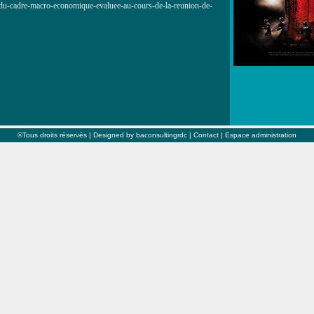
n-du-cadre-macro-economique-evaluee-au-cours-de-la-reunion-de-
©Tous droits réservés |
Designed by baconsultingrdc
|
Contact
|
Espace administration