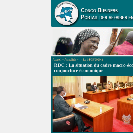
Accueil » Actualités » --› Le 14/05/2020 à
RDC : La situation du cadre macro-éco
conjoncture économique