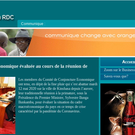
Communique :
nomique évaluée au cours de la réunion de
Zoom sur le Business
Savez-vous que?
Les membres du Comité de Conjoncture Economique
ont tenu, en dépit de la fine pluie qui s’est abattue mardi
12 mai 2020 sur la ville de Kinshasa depuis l’aurore,
leur traditionnelle réunion à la primature, sous la
Présidence du Premier Ministre, Sylvestre Ilunga
Ilunkamba, pour évaluer la situation du cadre
macroéconomique du pays en ce temps de crise
caractérisé par la pandémie du Coronavirus.